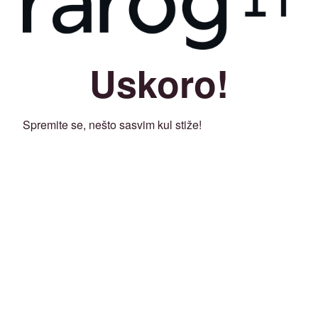
Uskoro!
Spremite se, nešto sasvim kul stiže!