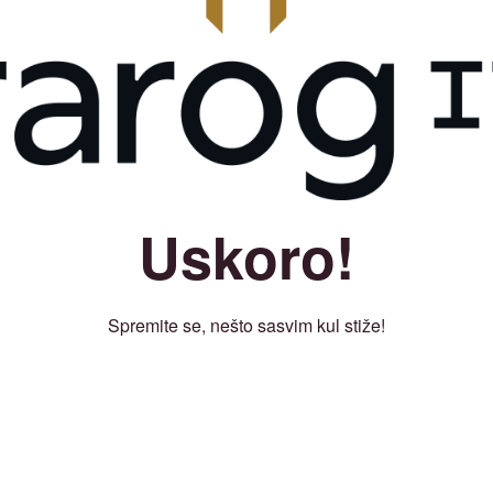
Uskoro!
Spremite se, nešto sasvim kul stiže!